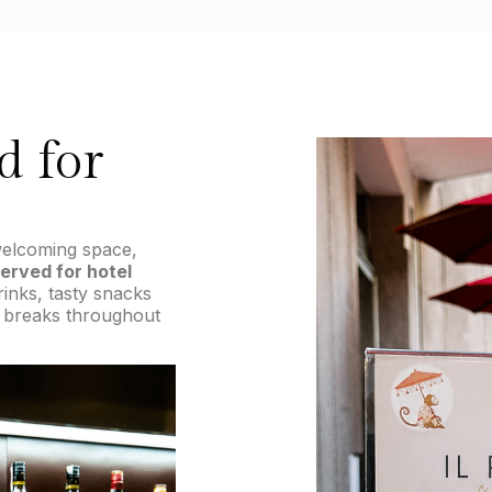
d for
 welcoming space,
erved for hotel
rinks, tasty snacks
ty breaks throughout