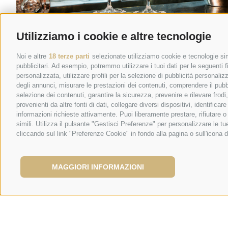
Utilizziamo i cookie e altre tecnologie
Noi e altre
18 terze parti
selezionate utilizziamo cookie e tecnologie simi
pubblicitari. Ad esempio, potremmo utilizzare i tuoi dati per le seguenti fin
personalizzata, utilizzare profili per la selezione di pubblicità personaliz
degli annunci, misurare le prestazioni dei contenuti, comprendere il pubbli
selezione dei contenuti, garantire la sicurezza, prevenire e rilevare frod
provenienti da altre fonti di dati, collegare diversi dispositivi, identific
informazioni richieste attivamente. Puoi liberamente prestare, rifiutare 
simili. Utilizza il pulsante "Gestisci Preferenze" per personalizzare le 
cliccando sul link "Preferenze Cookie" in fondo alla pagina o sull'icona d
INFO & RESERVATIONS
A tailor-made serv
your group
MAGGIORI INFORMAZIONI
The restaurant of the Mini Palace Hotel is
Availab
reservation for groups of 15 or more people
, bu
corporate meetings and convivial moments organise
Each proposal is agreed upon in advance, so that 