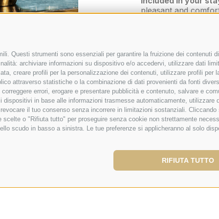
included in your st
pleasant and comfort
traveling for work or
li. Questi strumenti sono essenziali per garantire la fruizione dei contenuti di
alità: archiviare informazioni su dispositivo e/o accedervi, utilizzare dati limita
zata, creare profili per la personalizzazione dei contenuti, utilizzare profili per
co attraverso statistiche o la combinazione di dati provenienti da fonti diverse, 
i, correggere errori, erogare e presentare pubblicità e contenuto, salvare e co
are i dispositivi in base alle informazioni trasmesse automaticamente, utilizzare 
o revocare il tuo consenso senza incorrere in limitazioni sostanziali. Cliccando
tue scelte o "Rifiuta tutto" per proseguire senza cookie non strettamente neces
ello scudo in basso a sinistra. Le tue preferenze si applicheranno al solo disp
ice for
RIFIUTA TUTTO
le exclusively upon
siness lunches and dinners,
d in the hotel.
a menu can be tailored to the