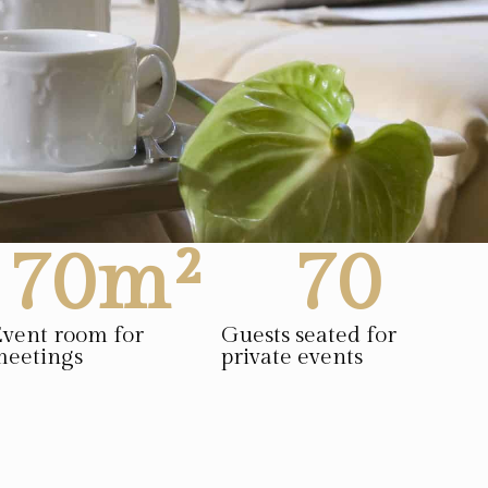
70
m²
70
vent room for
Guests seated for
meetings
private events