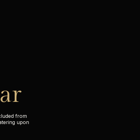
ar
cluded from
catering upon