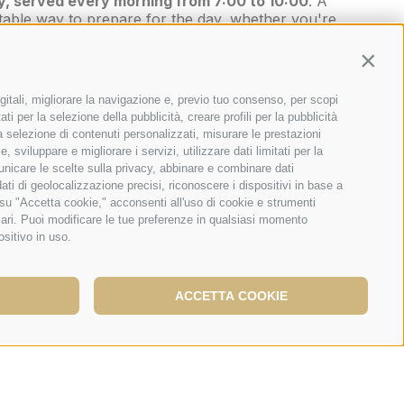
ay, served every morning from 7:00 to 10:00
. A
able way to prepare for the day, whether you're
 staying in Viterbo for pleasure.
Contin
gitali, migliorare la navigazione e, previo tuo consenso, per scopi
ti per la selezione della pubblicità, creare profili per la pubblicità
 la selezione di contenuti personalizzati, misurare le prestazioni
sviluppare e migliorare i servizi, utilizzare dati limitati per la
municare le scelte sulla privacy, abbinare e combinare dati
dati di geolocalizzazione precisi, riconoscere i dispositivi in base a
 su "Accetta cookie," acconsenti all'uso di cookie e strumenti
sari. Puoi modificare le tue preferenze in qualsiasi momento
ositivo in uso.
ACCETTA COOKIE