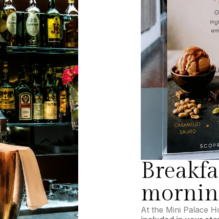
Breakfa
mornin
At the Mini Palace H